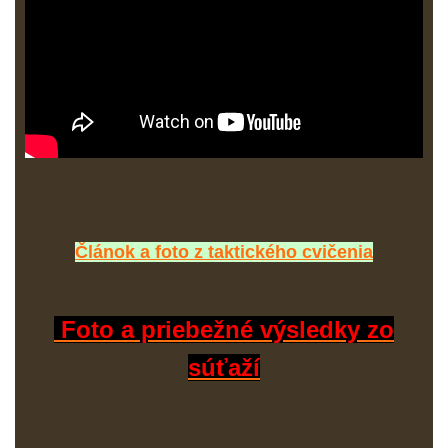
Článok a foto z taktického cvičenia
Foto a priebežné výsledky zo
súťaží