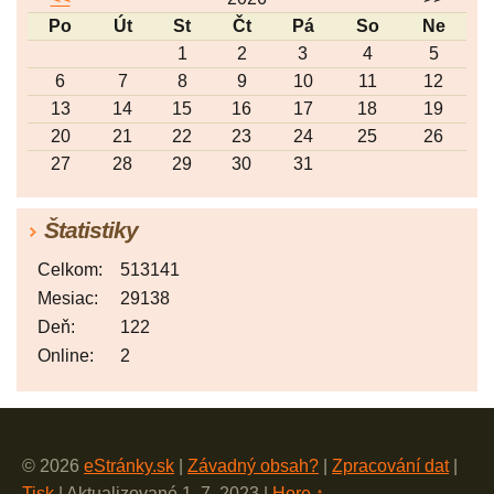
Po
Út
St
Čt
Pá
So
Ne
1
2
3
4
5
6
7
8
9
10
11
12
13
14
15
16
17
18
19
20
21
22
23
24
25
26
27
28
29
30
31
Štatistiky
Celkom:
513141
Mesiac:
29138
Deň:
122
Online:
2
© 2026
eStránky.sk
|
Závadný obsah?
|
Zpracování dat
|
Tisk
|
Aktualizované 1. 7. 2023
|
Hore ↑