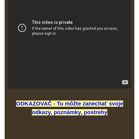
ODKAZOVAČ
- Tu môžte zanechať svoje
odkazy, poznámky, postrehy