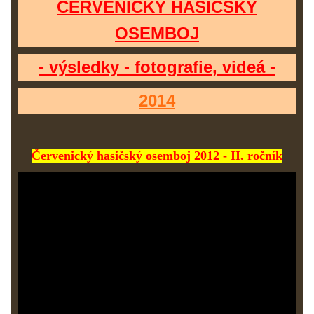
ČERVENICKÝ HASIČSKÝ
OSEMBOJ
- výsledky - fotografie, videá -
2014
Červenický hasičský osemboj 2012 - II. ročník