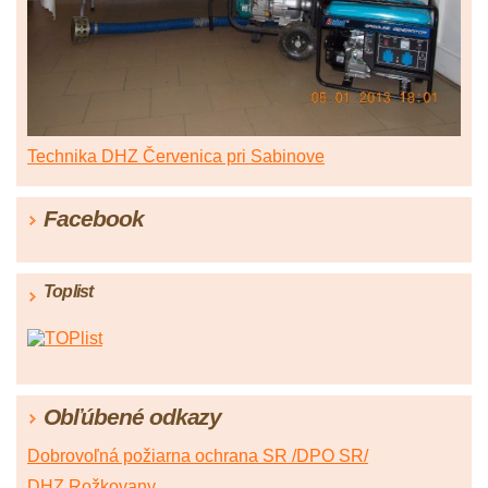
Technika DHZ Červenica pri Sabinove
Facebook
Toplist
Obľúbené odkazy
Dobrovoľná požiarna ochrana SR /DPO SR/
DHZ Rožkovany