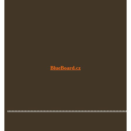
BlueBoard.cz
....................................................................................