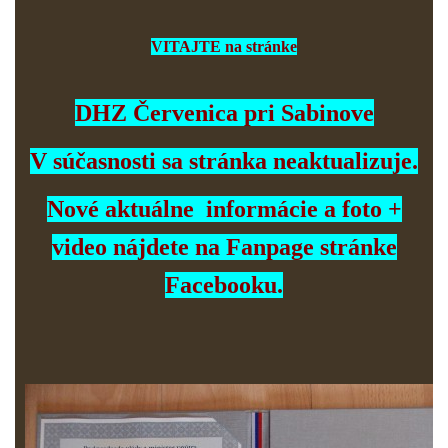
VITAJTE na stránke
DHZ Červenica pri Sabinove
V súčasnosti sa stránka neaktualizuje.
Nové aktuálne informácie a foto +
video nájdete na Fanpage stránke
Facebooku.