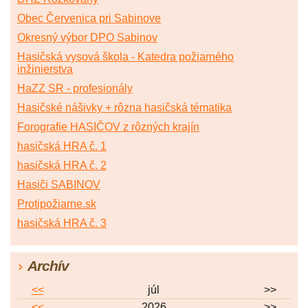
Obec Červenica pri Sabinove
Okresný výbor DPO Sabinov
Hasičská vysová škola - Katedra požiarného
inžinierstva
HaZZ SR - profesionály
Hasičské nášivky + rôzna hasičská tématika
Forografie HASIČOV z rôzných krajín
hasičská HRA č. 1
hasičská HRA č. 2
Hasiči SABINOV
Protipožiarne.sk
hasičská HRA č. 3
Archív
<<
júl
>>
<<
2026
>>